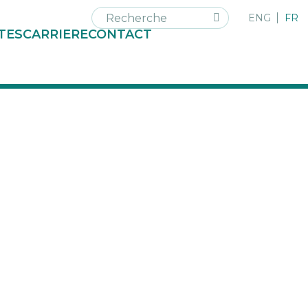
ENG
FR
TES
CARRIERE
CONTACT
ent respecter des exigences spécifiques
 extrêmes.