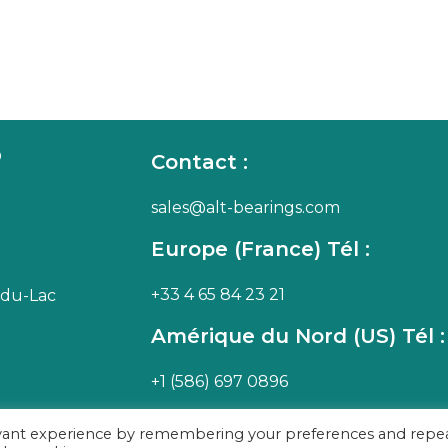
INDUSTRIE MARINE
MACHINES-OUTIL
®
Contact :
sales@alt-bearings.com
Europe (France) Tél :
+33 4 65 84 23 21
-du-Lac
Amérique du Nord (US) Tél :
+1 (586) 697 0896
evant experience by remembering your preferences and repe