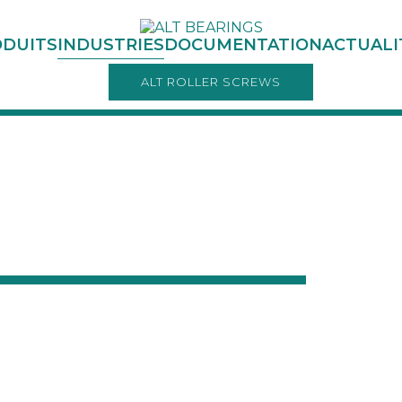
DUITS
INDUSTRIES
DOCUMENTATION
ACTUALI
ALT ROLLER SCREWS
SECTEURS INDUSTRIELS
mbreuses industries de haute technologie et sait comm
ionnera parfaitement, même dans les conditions les plus