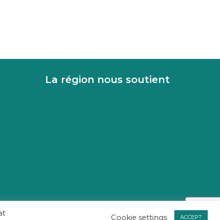
S
DEFENSE & MILITAIRE
La région nous soutient
at
Cookie settings
ACCEPT