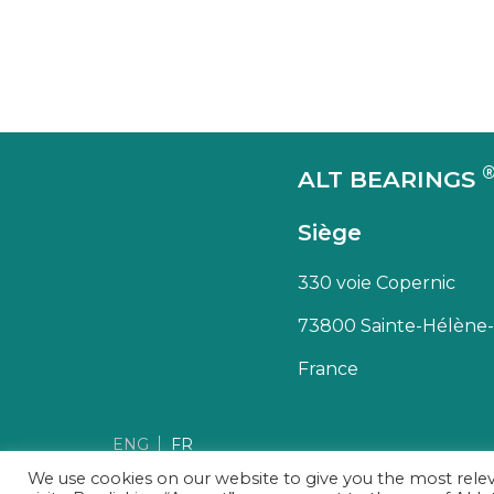
EQUIPEMENT MEDICAL
ALT BEARINGS
Siège
330 voie Copernic
73800 Sainte-Hélène
France
ENG
FR
We use cookies on our website to give you the most rel